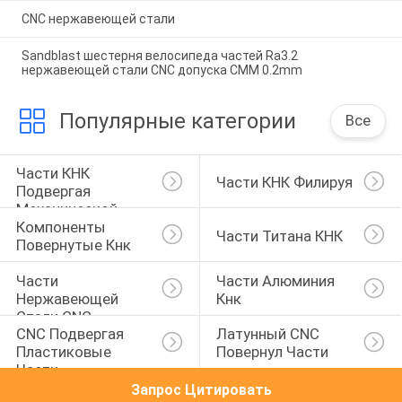
CNC нержавеющей стали
Sandblast шестерня велосипеда частей Ra3.2
нержавеющей стали CNC допуска CMM 0.2mm
Популярные категории
Все
Части КНК 
Части КНК Филируя
Подвергая 
Механической 
Компоненты 
Обработке
Части Титана КНК
Повернутые Кнк
Части 
Части Алюминия 
Нержавеющей 
Кнк
Стали CNC
CNC Подвергая 
Латунный CNC 
Пластиковые 
Повернул Части
Части 
Механической 
Запрос Цитировать