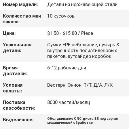
КОНТРОЛЬ
Номер модели:
Детали из нержавеющей стали
КАЧЕСТВА
Количество мин
10 кусочков
заказа:
СВЯЖИТЕСЬ
Цена:
$1.58 - $15.80 / Piece
С
Упаковывая
Сумки EPE небольшие, пузырь &
НАМИ
детали:
внутренность полиэтиленовых
пакетов, аутсайдер коробок.
Время
6-12 рабочие дни
НОВОСТИ
доставки:
Условия
Вестерн Юнион, Т/Т, Д/А, Л/К
ЗАПРОСИТЕ
оплаты:
ЦИТАТУ
Поставка
8000 частей/месяц
способности:
КАРТА
Выделенное:
Обслуживание CNC диска SS подвергая
механической обработке
САЙТА
,