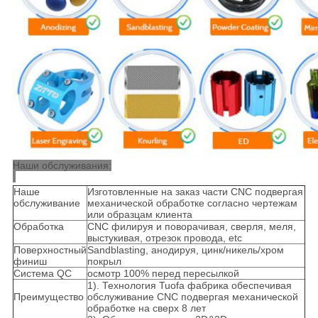
Наши обслуживания:
Наше
Изготовленные на заказ части CNC подвергая
обслуживание
механической обработке согласно чертежам
или образцам клиента
Обработка
CNC филируя и поворачивая, сверля, меля,
выстукивая, отрезок провода, etc
Поверхностный
Sandblasting, анодируя, цинк/никель/хром
финиш
покрыл
Система QC
осмотр 100% перед пересылкой
1). Технология Tuofa фабрика обеспечивая
Преимущество
обслуживание CNC подвергая механической
обработке на сверх 8 лет