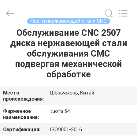
2026
Shenzhen
Tuofa
Technology
Co.,
Части нержавеющей стали CNC
Ltd..
All
Rights
Обслуживание CNC 2507
ДОМОЙ
Reserved.
диска нержавеющей стали
ПРОДУКТЫ
обслуживания CMC
подвергая механической
О
обработке
НАС
Место
Шэньчжэнь, Китай
происхождения:
ЭКСКУРСИЯ
ПО
Фирменное
tuofa 54
наименование:
ЗАВОДУ
Сертификация:
ISO9001-2016