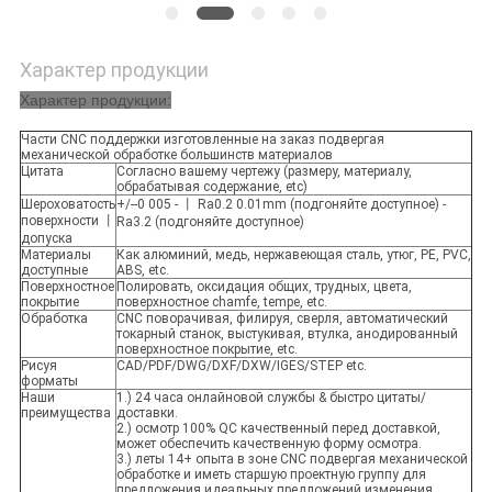
Характер продукции
Характер продукции:
Части CNC поддержки изготовленные на заказ подвергая
механической обработке большинств материалов
Цитата
Согласно вашему чертежу (размеру, материалу,
обрабатывая содержание, etc)
Шероховатость
+/--0 005 - 丨 Ra0.2 0.01mm (подгоняйте доступное) -
поверхности 丨
Ra3.2 (подгоняйте доступное)
допуска
Материалы
Как алюминий, медь, нержавеющая сталь, утюг, PE, PVC,
доступные
ABS, etc.
Поверхностное
Полировать, оксидация общих, трудных, цвета,
покрытие
поверхностное chamfe, tempe, etc.
Обработка
CNC поворачивая, филируя, сверля, автоматический
токарный станок, выстукивая, втулка, анодированный
поверхностное покрытие, etc.
Рисуя
CAD/PDF/DWG/DXF/DXW/IGES/STEP etc.
форматы
Наши
1.) 24 часа онлайновой службы & быстро цитаты/
преимущества
доставки.
2.) осмотр 100% QC качественный перед доставкой,
может обеспечить качественную форму осмотра.
3.) леты 14+ опыта в зоне CNC подвергая механической
обработке и иметь старшую проектную группу для
предложения идеальных предложений изменения.