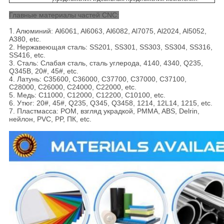
Главные материалы частей CNC:
1.
Алюминий: Al6061, Al6063, Al6082, Al7075, Al2024, Al5052,
A380, etc.
2. Нержавеющая сталь: SS201, SS301, SS303, SS304, SS316,
SS416, etc.
3. Сталь: Слабая сталь, сталь углерода, 4140, 4340, Q235,
Q345B, 20#, 45#, etc.
4. Латунь: C35600, C36000, C37700, C37000, C37100,
C28000, C26000, C24000, C22000, etc.
5. Медь: C11000, C12000, C12200, C10100, etc.
6. Утюг: 20#, 45#, Q235, Q345, Q3458, 1214, 12L14, 1215, etc.
7. Пластмасса: POM, взгляд украдкой, PMMA, ABS, Delrin,
нейлон, PVC, PP, ПК, etc.