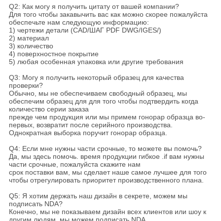
Q2: Как могу я получить цитату от вашей компании?
Для того чтобы закавычить вас как можно скорее пожалуйста
обеспечьте нам следующую информацию:
1) чертежи детали (CAD/ШАГ PDF DWG/IGES/)
2) материал
3) количество
4) поверхностное покрытие
5) любая особенная упаковка или другие требования
Q3: Могу я получить некоторый образец для качества
проверки?
Обычно, мы не обеспечиваем свободный образец, мы
обеспечим образец для для того чтобы подтвердить когда
количество серии заказа
прежде чем продукция или мы примем гонорар образца во-
первых, возвратит после серийного производства.
Однократная выборка поручит гонорар образца.
Q4: Если мне нужны части срочные, то можете вы помочь?
Да, мы здесь помочь. время продукции гибкое .if вам нужны
части срочные, пожалуйста скажите нам
срок поставки вам, мы сделает наше самое лучшее для того
чтобы отрегулировать приоритет производственного плана.
Q5: Я хотим держать наш дизайн в секрете, можем мы
подписать NDA?
Конечно, мы не показываем дизайн всех клиентов или шоу к
другим людям, мы можем подписать NDA.