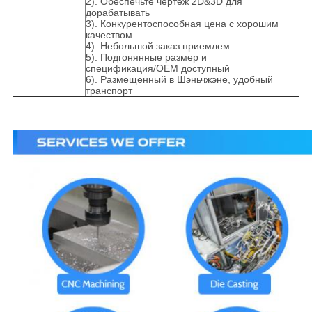
2). Обеспечьте чертеж 2D&3D для
дорабатывать
3). Конкурентоспособная цена с хорошим
качеством
4). Небольшой заказ приемлем
5). Подгонянные размер и
спецификация/OEM доступный
6). Размещенный в Шэньчжэне, удобный
транспорт