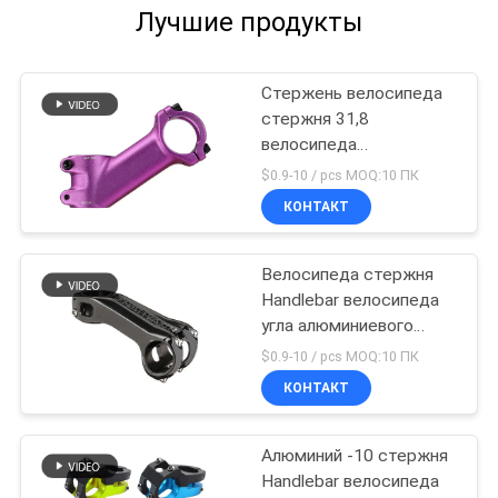
Лучшие продукты
Стержень велосипеда
стержня 31,8
велосипеда
наполнитель рослости
$0.9-10 / pcs MOQ:10 ПК
Handlebar 35 градусов
КОНТАКТ
Велосипеда стержня
Handlebar велосипеда
угла алюминиевого
сплава части
$0.9-10 / pcs MOQ:10 ПК
регулируемого
КОНТАКТ
задействуя
Алюминий -10 стержня
Handlebar велосипеда