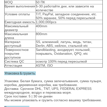
MOQ
50 ПК
Время выполнения
5-30 работайте дни, или зависите на
количестве
Условие оплаты
T/T, PayPal, западное соединение, etc.
50% заранее, 50% перед пересылкой
Ежегодная емкость
1,000,000pcs
Максимальный
400mm
диаметр
Максимальная
800mm
длина
Материал
SS, алюминий, латунь, медь, титан,
доступный
Derlin, ABS, нейлон, стальной etc
Поверхностное
Sandblasting, анодирует, польский,
покрытие
покрывать, Oxidanation, QPQ, etc
доступное
Система QC
осмотр 100% перед пересылкой
Аттестация
ASTM, ISO
Упаковка & грузить:
Упаковка: Белая бумага, сумка запечатывания, сумка пузыря,
коробка, деревянная коробка, как требование.
Доставка: Срочное DHL, TNT, UPS, FEDERAL EXPRESS
международное, воздух и перевозка моря.
Срок поставки: 5 | 30 ое-дневн
Мы можем упаковать и грузить согласно вашему требованию.