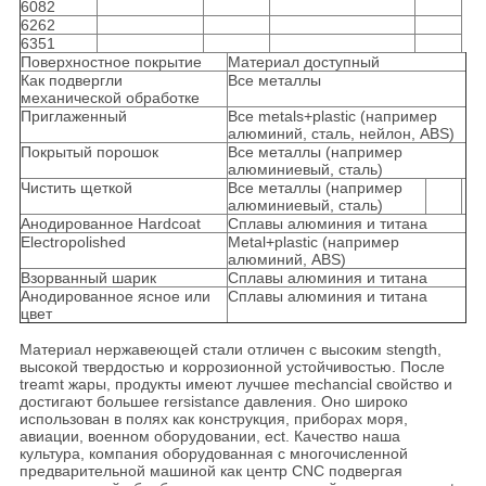
6082
6262
6351
Поверхностное покрытие
Материал доступный
Как подвергли
Все металлы
механической обработке
Приглаженный
Все metals+plastic (например
алюминий, сталь, нейлон, ABS)
Покрытый порошок
Все металлы (например
алюминиевый, сталь)
Чистить щеткой
Все металлы (например
алюминиевый, сталь)
Анодированное Hardcoat
Сплавы алюминия и титана
Electropolished
Metal+plastic (например
алюминий, ABS)
Взорванный шарик
Сплавы алюминия и титана
Анодированное ясное или
Сплавы алюминия и титана
цвет
Материал нержавеющей стали отличен с высоким stength,
высокой твердостью и коррозионной устойчивостью. После
treamt жары, продукты имеют лучшее mechancial свойство и
достигают большее rersistance давления. Оно широко
использован в полях как конструкция, приборах моря,
авиации, военном оборудовании, ect. Качество наша
культура, компания оборудованная с многочисленной
предварительной машиной как центр CNC подвергая