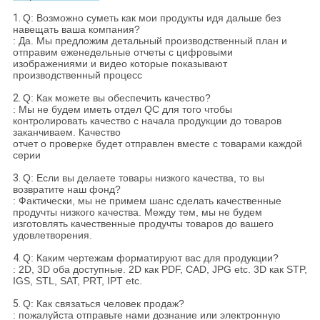
1.
Q: Возможно суметь как мои продукты идя дальше без
навещать ваша компания?
: Да. Мы предложим детальный производственный план и
отправим еженедельные отчеты с цифровыми
изображениями и видео которые показывают
производственный процесс
2.
Q: Как можете вы обеспечить качество?
: Мы не будем иметь отдел QC для того чтобы
контролировать качество с начала продукции до товаров
заканчиваем. Качество
отчет о проверке будет отправлен вместе с товарами каждой
серии
3.
Q: Если вы делаете товары низкого качества, то вы
возвратите наш фонд?
: Фактически, мы не примем шанс сделать качественные
продучты низкого качества. Между тем, мы не будем
изготовлять качественные продучты товаров до вашего
удовлетворения.
4.
Q: Каким чертежам форматируют вас для продукции?
: 2D, 3D оба доступные. 2D как PDF, CAD, JPG etc. 3D как STP,
IGS, STL, SAT, PRT, IPT etc.
5.
Q: Как связаться человек продаж?
: пожалуйста отправьте нами дознание или электронную