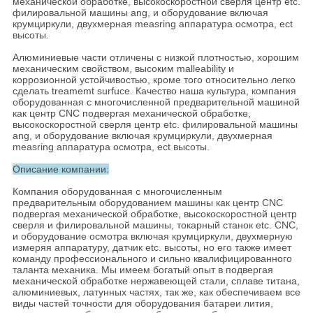
механической обработке, высокоскоростной сверля центр etc.
филировальной машины ang, и оборудование включая
крумциркули, двухмерная measring аппаратура осмотра, ect
высоты.
Алюминиевые части отличены с низкой плотностью, хорошим
механическим свойством, высоким malleability и
коррозионной устойчивостью, кроме того относительно легко
сделать treamemt surfuce. Качество наша культура, компания
оборудованная с многочисленной предварительной машиной
как центр CNC подвергая механической обработке,
высокоскоростной сверля центр etc. филировальной машины
ang, и оборудование включая крумциркули, двухмерная
measring аппаратура осмотра, ect высоты.
Описание компании:
Компания оборудованная с многочисленным
предварительным оборудованием машины как центр CNC
подвергая механической обработке, высокоскоростной центр
сверля и филировальной машины, токарный станок etc. CNC,
и оборудование осмотра включая крумциркули, двухмерную
измеряя аппаратуру, датчик etc. высоты, но его также имеет
команду профессионального и сильно квалифицированного
таланта механика. Мы имеем богатый опыт в подвергая
механической обработке нержавеющей стали, сплаве титана,
алюминиевых, латунных частях, так же, как обеспечиваем все
виды частей точности для оборудования батареи лития,