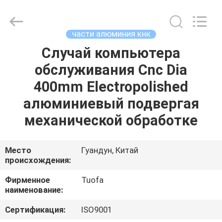
2026
Shenzhen
Tuofa
Technology
Co.,
части алюминия кнк
Ltd..
All
Rights
Случай компьютера
ДОМОЙ
Reserved.
обслуживания Cnc Dia
ПРОДУКТЫ
400mm Electropolished
алюминиевый подвергая
О
механической обработке
НАС
Место
Гуандун, Китай
происхождения:
ЭКСКУРСИЯ
ПО
Фирменное
Tuofa
наименование:
ЗАВОДУ
Сертификация:
ISO9001