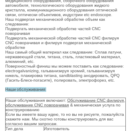
медицинского оборудования, сборочного оборудования
автомобиля, технологического оборудования жидкого
кристалла, коммуникационного оборудования оптической
связи, оптически объективов, индустрии etc endoscope.
Наш подвергая механической обработке объем как
следование:
Подвергать механической обработке частей CNC
поворачивая
Подвергать механической обработке частей CNC филируя
CNC поворачивая и филируя подвергая механической
обработке
Наш самый общий материал как следование: Сплав латуни,
нержавеющей стали, титана, сталь, пластиковый материал,
алюминий, etc.
Поверхностный финиш мы можем поставить как следование:
electrogalvanizing, гальванизируя хромий, гальванизируя
никель, плакировка титана, sandblasting анодировать, QPQ
(Гасить-Блеск-погасите), полировать, электрофорез, etc.
Наши обслуживания:
Наши обслуживания включают:
Обслуживание CNC филируя,
обслуживание CNC поворачивая
& механическая услуга по
конструированию
Если вы имеете вашу идею, то но вы не рисуете, пожалуйста
скажите нам. Мы охотно готовы конструировать для вас
согласно вашим запросам.
Тип дела
Изготовитель