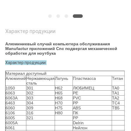
Характер продукции
Алюминиевый случай компьютера обслуживания
Manufactur приложений Cnc подвергая механической
обработке для ноутбука
Характер продукции:
Материал доступный
Алюминий
Нержавеющая
Латунь
Пластмасса
Титан
сталь
1050
301
H62
ЛЮБИМЕЦ
TA0
6063
302
H65
PE
TA1
6063A
303
H68
PVC
TA2
6463
304
H70
PP
TC4
6060
309
H75
ABS
TB5
6106
316
H80
ПК
6005
321
PP
6005A
Delrin
6061
Нейлон