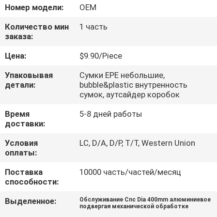
КОНТРОЛЬ
Номер модели:
OEM
КАЧЕСТВА
Количество мин
1 часть
заказа:
СВЯЖИТЕСЬ
Цена:
$9.90/Piece
С
Упаковывая
Сумки EPE небольшие,
НАМИ
детали:
bubble&plastic внутренность
сумок, аутсайдер коробок
Время
5-8 дней работы
НОВОСТИ
доставки:
Условия
LC, D/A, D/P, T/T, Western Union
ЗАПРОСИТЕ
оплаты:
ЦИТАТУ
Поставка
10000 часть/частей/месяц
способности:
КАРТА
Выделенное:
Обслуживание Cnc Dia 400mm алюминиевое
подвергая механической обработке
САЙТА
,