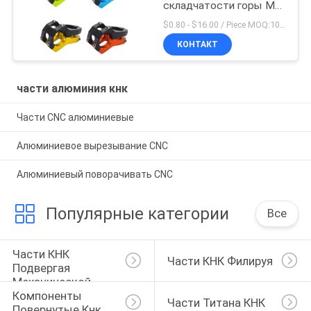
складчатости горы Mtb
дороги Aliminum
$0.80 - $16.00 / Piece MOQ:10 частей
КОНТАКТ
части алюминия кнк
Части CNC алюминиевые
Алюминиевое вырезывание CNC
Алюминиевый поворачивать CNC
Популярные категории
Все
Части КНК 
Части КНК Филируя
Подвергая 
Механической 
Компоненты 
Обработке
Части Титана КНК
Повернутые Кнк