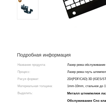
Подробная информация
Название продукта:
Лазер режа обслуживание
Процесс:
Лазер режа гнуть штемпел
Рисуя формат:
2D/(PDF/CAD) 3D (IGES/S
Материальная толщина:
1mm-10mm, стальное до 1"
Выделить:
Металл штемпелюя лаз
Обслуживание Cnc кл