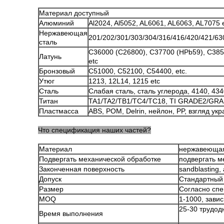
Материал доступный
Алюминий
Al2024, Al5052, AL6061, AL6063, AL7075 e
Нержавеющая
201/202/301/303/304/316/416/420/421/630
сталь
C36000 (C26800), C37700 (HPb59), C385
Латунь
etc
Бронзовый
C51000, C52100, C54400, etc.
Утюг
1213, 12L14, 1215 etc
Сталь
Слабая сталь, сталь углерода, 4140, 434
Титан
TA1/TA2/TB1/TC4/TC18, TI GRADE2/GRA
Пластмасса
ABS, POM, Delrin, нейлон, PP, взгляд укр
Что спецификация наших частей?
Материал
нержавеющая 
Подвергать механической обработке
подвергать м
Законченная поверхность
sandblasting
Допуск
Стандартный 
Размер
Согласно спе
MOQ
1-1000, зави
25-30 трудодн
Время выполнения