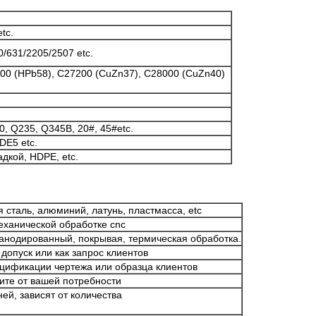
tc.
/631/2205/2507 etc.
00 (HPb58), C27200 (CuZn37), C28000 (CuZn40)
0, Q235, Q345B, 20#, 45#etc.
DE5 etc.
адкой, HDPE, etc.
сталь, алюминий, латунь, пластмасса, etc
еханической обработке cnc
, анодированный, покрывая, термическая обработка.
допуск или как запрос клиентов
цификации чертежа или образца клиентов
сите от вашей потребности
ей, зависят от количества