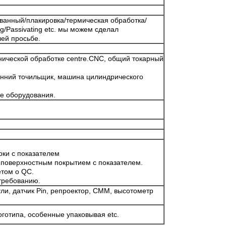
ванный/плакировка/термическая обработка/
g/Passivating etc. мы можем сделал
ей просьбе.
нической обработке centre.CNC, общий токарный
нний точильщик, машина цилиндрического
ие оборудования.
рки с показателем
 поверхностным покрытием с показателем.
етом о QC.
требованию.
ли, датчик Pin, репроектор, CMM, высотометр
оготипа, особенные упаковывая etc.