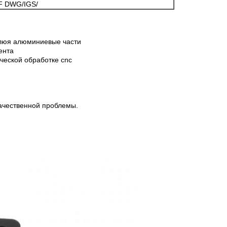
F DWG/IGS/
люя алюминиевые части
ента
ической обработке cnc
ачественной проблемы.