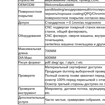
обработке
вырезывание лазера, провод EDM,
OEM/ODM
Welcome&available
sandblasting/анодированный/отполиро
Поверхностное
чернить/порошок coating/QPQ/Chromin
покрытие
поверхностное покрытие согласно ваш
Допуск
Стандартное +-0.1mm/as подгоняло
CNC подвергая токарный станок меха
станок, общий филировать,
Оборудование
CNC филируя, сверля машина, внутре
точильщика,
centerless машина точильщика и друг
Максимальная
700MM
длина
DIA Макс
400MM
Рисуя формат
pdf/.dwg/.igs. /.stp/x_t etc
Материальный сертификат доступен
Продукция durninig выборочной прове
Проверите
Полный осмотр позже закончил перед
осмотр 100% перед пересылкой с отч
Осмотр третьей стороны доступен по 
Проверите
Микрометр, датчики потока, крумцирку
инструмент
etc.
Дополнительные
Части чистые, гравировки собрания, л
услуги