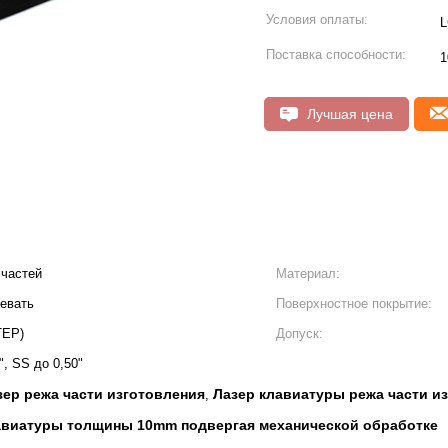
Условия оплаты:
L
Поставка способности:
1
Лучшая цена
 частей
Материал:
евать
Поверхностное покрытие:
TEP)
Допуск:
, SS до 0,50"
ер режа части изготовления
Лазер клавиатуры режа части и
,
авиатуры толщины 10mm подвергая механической обработке