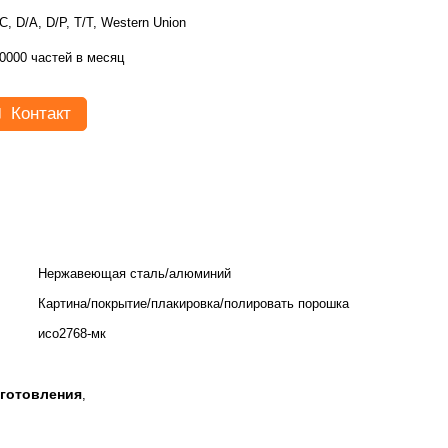
C, D/A, D/P, T/T, Western Union
0000 частей в месяц
Контакт
Нержавеющая сталь/алюминий
Картина/покрытие/плакировка/полировать порошка
исо2768-мк
зготовления
,