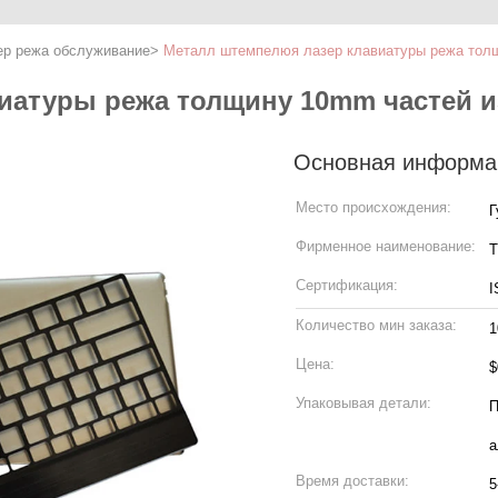
зер режа обслуживание
>
Металл штемпелюя лазер клавиатуры режа толщ
иатуры режа толщину 10mm частей и
Основная информа
Место происхождения:
Г
Фирменное наименование:
T
Сертификация:
I
Количество мин заказа:
1
Цена:
$
Упаковывая детали:
П
а
Время доставки:
5