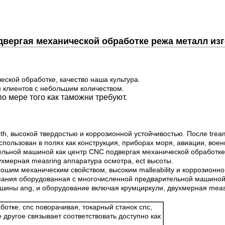
двергая механической обработке режа металл из
еской обработке, качество наша культура.
м клиентов с небольшим количеством.
о мере того как таможни требуют.
h, высокой твердостью и коррозионной устойчивостью. После trea
спользован в полях как конструкция, приборах моря, авиации, воен
льной машиной как центр CNC подвергая механической обработке,
хмерная measring аппаратура осмотра, ect высоты.
шим механическим свойством, высоким malleability и коррозионной
омпания оборудованная с многочисленной предварительной машиной
шины ang, и оборудование включая крумциркули, двухмерная measr
отке, cnc поворачивая, токарный станок cnc,
другое связывает соответствовать доступно как