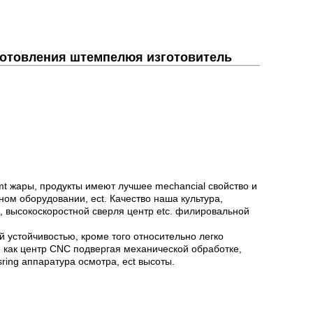
готовления штемпелюя изготовитель
mt жары, продукты имеют лучшее mechancial свойство и
ном оборудовании, ect. Качество наша культура,
 высокоскоростной сверля центр etc. филировальной
 устойчивостью, кроме того относительно легко
 как центр CNC подвергая механической обработке,
ing аппаратура осмотра, ect высоты.