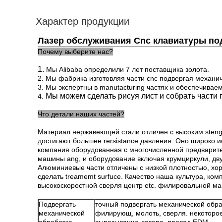
Характер продукции
Лазер обслуживания Cnc клавиатуры по
Почему выберите нас?
1.
Мы Alibaba определили 7 лет поставщика золота.
2. Мы фабрика изготовляя части cnc подвергая механич
3. Мы экспертны в manutacturing частях и обеспечивае
Мы можем сделать рисуя лист и собрать части п
4.
Что детали наших частей?
Материал нержавеющей стали отличен с высоким stengt
достигают большее rersistance давления. Оно широко и
компания оборудованная с многочисленной предварите
машины ang, и оборудование включая крумциркули, дву
Алюминиевые части отличены с низкой плотностью, хоро
сделать treamemt surfuce. Качество наша культура, к
высокоскоростной сверля центр etc. филировальной ма
Подвергать
точный подвергать механической обраб
механической
филирующ, молоть, сверля. некоторое 