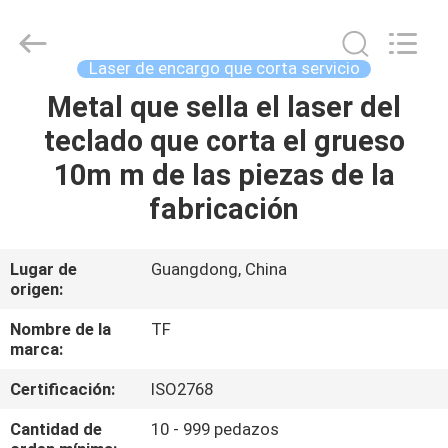
-
2026
Shenzhen
Tuofa
Technology
Laser de encargo que corta servicio
Co.,
Ltd..
All
Metal que sella el laser del
EN
Rights
Reserved.
teclado que corta el grueso
CASA.
10m m de las piezas de la
PRODUCTOS
fabricación
SOBRE
Lugar de
Guangdong, China
origen:
NOSOTROS
Nombre de la
TF
marca:
RECORRIDO
Certificación:
ISO2768
POR
LA
Cantidad de
10 - 999 pedazos