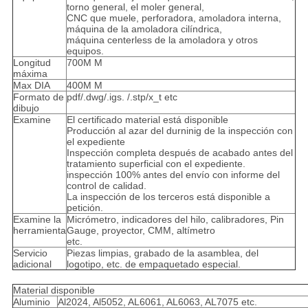
torno general, el moler general,
CNC que muele, perforadora, amoladora interna,
máquina de la amoladora cilíndrica,
máquina centerless de la amoladora y otros
equipos.
Longitud
700M M
máxima
Max DIA
400M M
Formato de
pdf/.dwg/.igs. /.stp/x_t etc
dibujo
Examine
El certificado material está disponible
Producción al azar del durninig de la inspección con
el expediente
Inspección completa después de acabado antes del
tratamiento superficial con el expediente.
inspección 100% antes del envío con informe del
control de calidad.
La inspección de los terceros está disponible a
petición.
Examine la
Micrómetro, indicadores del hilo, calibradores, Pin
herramienta
Gauge, proyector, CMM, altímetro
etc.
Servicio
Piezas limpias, grabado de la asamblea, del
adicional
logotipo, etc. de empaquetado especial.
Material disponible
Aluminio
Al2024, Al5052, AL6061, AL6063, AL7075 etc.