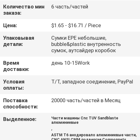
КОНТРОЛЬ
Количество мин
6 часть/частей
заказа:
КАЧЕСТВА
Цена:
$1.65 - $16.71 / Piece
СВЯЖИТЕСЬ
Упаковывая
Сумки EPE небольшие,
С
детали:
bubble&plastic внутренность
сумок, аутсайдер коробок
НАМИ
Время
день 10-15Work
доставки:
НОВОСТИ
Условия
T/T, западное соединение, PayPal
оплаты:
ЗАПРОСИТЕ
Поставка
20000 часть/частей в Месяц
ЦИТАТУ
способности:
Выделенное:
Части машины Cnc TUV Sandblaste
алюминиевые
КАРТА
,
,
САЙТА
ASTM T6 анодировало алюминиевые части
CNC ANSI CMM подвергая Componnets