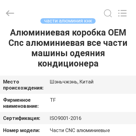
2026
Shenzhen
Tuofa
Technology
Co.,
части алюминия кнк
Ltd..
All
Rights
Алюминиевая коробка OEM
ДОМОЙ
Reserved.
Cnc алюминиевая все части
ПРОДУКТЫ
машины одеяния
кондиционера
О
НАС
Место
Шэньчжэнь, Китай
происхождения:
ЭКСКУРСИЯ
Фирменное
TF
наименование:
ПО
Сертификация:
ISO9001-2016
ЗАВОДУ
Номер модели:
Части CNC алюминиевые