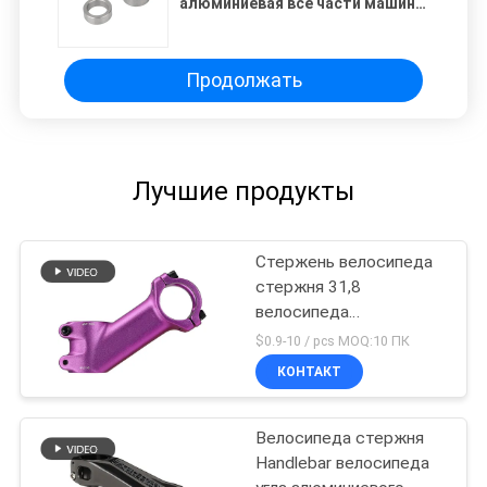
алюминиевая все части машины
одеяния кондиционера
Продолжать
Лучшие продукты
Стержень велосипеда
стержня 31,8
велосипеда
наполнитель рослости
$0.9-10 / pcs MOQ:10 ПК
Handlebar 35 градусов
КОНТАКТ
Велосипеда стержня
Handlebar велосипеда