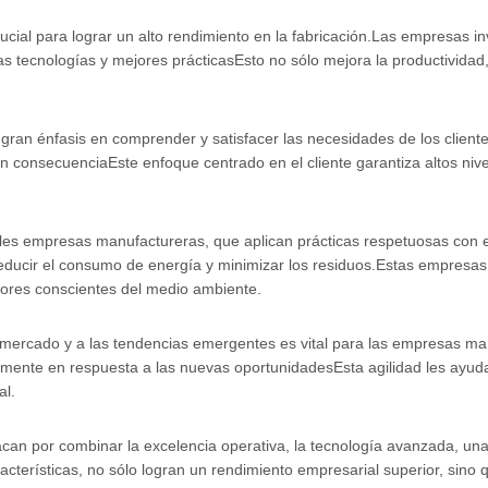
cial para lograr un alto rendimiento en la fabricación.Las empresas i
s tecnologías y mejores prácticasEsto no sólo mejora la productividad
gran énfasis en comprender y satisfacer las necesidades de los client
n consecuenciaEste enfoque centrado en el cliente garantiza altos nivel
ipales empresas manufactureras, que aplican prácticas respetuosas con 
 reducir el consumo de energía y minimizar los residuos.Estas empresa
dores conscientes del medio ambiente.
ercado y a las tendencias emergentes es vital para las empresas manu
damente en respuesta a las nuevas oportunidadesEsta agilidad les ayu
al.
an por combinar la excelencia operativa, la tecnología avanzada, una f
características, no sólo logran un rendimiento empresarial superior, sin