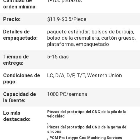
Cantidad de
1-100 pedazos
FÁBRICA
orden mínima:
Precio:
$11.9-$0.5/Piece
CONTROL
Detalles de
paquete estándar: bolsos de burbuja,
DE
empaquetado:
bolso de la cremallera, cartón grueso,
plataforma, empaquetado
CALIDAD
Tiempo de
5-15 días
entrega:
CONTACTA
Condiciones de
LC, D/A, D/P, T/T, Western Union
CON
pago:
NOSOTROS
Capacidad de
1000 PC/semana
la fuente:
NOTICIAS
Lo más
Piezas del prototipo del CNC de la pila de la
velocidad
destacado:
,
SOLICITAR
Piezas del prototipo del CNC de la goma de
silicona
UNA
,
POM Prototype Cnc Machining Services