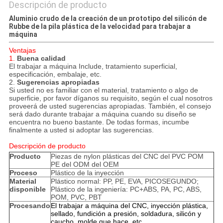
Descripción de producto
Aluminio crudo de la creación de un prototipo del silicón de
Rubbe de la pila plástica de la velocidad para trabajar a
máquina
Ventajas
1.
Buena calidad
El trabajar a máquina Include, tratamiento superficial,
especificación, embalaje, etc.
2.
Sugerencias apropiadas
Si usted no es familiar con el material, tratamiento o algo de
superficie, por favor díganos su requisito, según el cual nosotros
proveerá de usted sugerencias apropiadas. También, el consejo
será dado durante trabajar a máquina cuando su diseño se
encuentra no bueno bastante. De todas formas, incumbe
finalmente a usted si adoptar las sugerencias.
Descripción de producto
Producto
Piezas de nylon plásticas del CNC del PVC POM
PE del ODM del OEM
Proceso
Plástico de la inyección
Material
Plástico normal: PP, PE, EVA, PICOSEGUNDO;
disponible
Plástico de la ingeniería: PC+ABS, PA, PC, ABS,
POM, PVC, PBT
Procesando
El trabajar a máquina del CNC, inyección plástica,
sellado, fundición a presión, soldadura, silicón y
caucho, molde que hace, etc