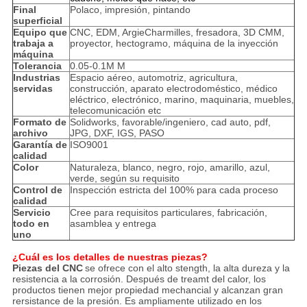
Final
Polaco, impresión, pintando
superficial
Equipo que
CNC, EDM, ArgieCharmilles, fresadora, 3D CMM,
trabaja a
proyector, hectogramo, máquina de la inyección
máquina
Tolerancia
0.05-0.1M M
Industrias
Espacio aéreo, automotriz, agricultura,
servidas
construcción, aparato electrodoméstico, médico
eléctrico, electrónico, marino, maquinaria, muebles,
telecomunicación etc
Formato de
Solidworks, favorable/ingeniero, cad auto, pdf,
archivo
JPG, DXF, IGS, PASO
Garantía de
ISO9001
calidad
Color
Naturaleza, blanco, negro, rojo, amarillo, azul,
verde, según su requisito
Control de
Inspección estricta del 100% para cada proceso
calidad
Servicio
Cree para requisitos particulares, fabricación,
todo en
asamblea y entrega
uno
¿Cuál es los detalles de nuestras piezas?
Piezas del CNC
se ofrece con el alto stength, la alta dureza y la
resistencia a la corrosión. Después de treamt del calor, los
productos tienen mejor propiedad mechancial y alcanzan gran
rersistance de la presión. Es ampliamente utilizado en los