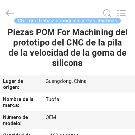
-
2026
Shenzhen
Tuofa
Technology
CNC que trabaja a máquina piezas plásticas
Co.,
Ltd..
All
Piezas POM For Machining del
EN
Rights
Reserved.
prototipo del CNC de la pila
CASA.
de la velocidad de la goma de
PRODUCTOS
silicona
SOBRE
Lugar de
Guangdong, China
origen:
NOSOTROS
Nombre de la
Tuofa
marca:
RECORRIDO
Número de
OEM
POR
modelo:
LA