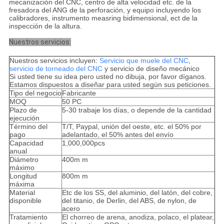
mecanización del CNC, centro de alta velocidad etc. de la
fresadora del ANG de la perforación, y equipo incluyendo los
calibradores, instrumento measring bidimensional, ect de la
inspección de la altura.
Nuestros servicios:
Nuestros servicios incluyen:
Servicio que muele del CNC
,
servicio de torneado del CNC
y servicio de diseño mecánico
Si usted tiene su idea pero usted no dibuja, por favor díganos.
Estamos dispuestos a diseñar para usted según sus peticiones.
Tipo del negocio
Fabricante
MOQ
50 PC
Plazo de
5-30 trabaje los días, o depende de la cantidad
ejecución
Término del
T/T, Paypal, unión del oeste, etc. el 50% por
pago
adelantado, el 50% antes del envío
Capacidad
1,000,000pcs
anual
Diámetro
400m m
máximo
Longitud
800m m
máxima
Material
Etc de los SS, del aluminio, del latón, del cobre,
disponible
del titanio, de Derlin, del ABS, de nylon, de
acero
Tratamiento
El chorreo de arena, anodiza, polaco, el platear,