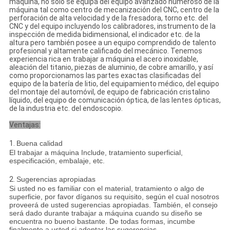
máquina, no sólo se equipa del equipo avanzado numeroso de la
máquina tal como centro de mecanización del CNC, centro de la
perforación de alta velocidad y de la fresadora, torno etc. del
CNC y del equipo incluyendo los calibradores, instrumento de la
inspección de medida bidimensional, el indicador etc. de la
altura pero también posee a un equipo comprendido de talento
profesional y altamente calificado del mecánico. Tenemos
experiencia rica en trabajar a máquina el acero inoxidable,
aleación del titanio, piezas de aluminio, de cobre amarillo, y así
como proporcionamos las partes exactas clasificadas del
equipo de la batería de litio, del equipamiento médico, del equipo
del montaje del automóvil, de equipo de fabricación cristalino
líquido, del equipo de comunicación óptica, de las lentes ópticas,
de la industria etc. del endoscopio.
Ventajas:
1.
Buena calidad
El trabajar a máquina Include, tratamiento superficial,
especificación, embalaje, etc.
2.
Sugerencias apropiadas
Si usted no es familiar con el material, tratamiento o algo de
superficie, por favor díganos su requisito, según el cual nosotros
proveerá de usted sugerencias apropiadas. También, el consejo
será dado durante trabajar a máquina cuando su diseño se
encuentra no bueno bastante. De todas formas, incumbe
finalmente a usted si adoptar las sugerencias.