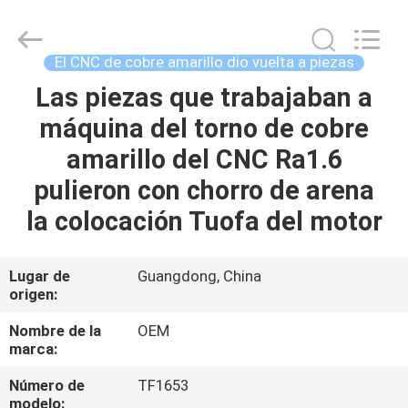
-
2026
Shenzhen
Tuofa
Technology
El CNC de cobre amarillo dio vuelta a piezas
Co.,
Ltd..
All
Las piezas que trabajaban a
EN
Rights
Reserved.
máquina del torno de cobre
CASA.
amarillo del CNC Ra1.6
PRODUCTOS
pulieron con chorro de arena
la colocación Tuofa del motor
SOBRE
NOSOTROS
Lugar de
Guangdong, China
origen:
RECORRIDO
Nombre de la
OEM
marca:
POR
Número de
TF1653
LA
modelo: