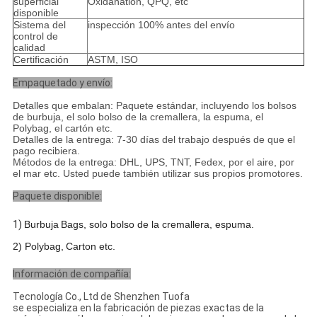
superficial
Oxidanation, QPQ, etc
disponible
Sistema del
inspección 100% antes del envío
control de
calidad
Certificación
ASTM, ISO
Empaquetado y envío:
Detalles que embalan: Paquete estándar, incluyendo los bolsos
de burbuja, el solo bolso de la cremallera, la espuma, el
Polybag, el cartón etc.
Detalles de la entrega: 7-30 días del trabajo después de que el
pago recibiera.
Métodos de la entrega: DHL, UPS, TNT, Fedex, por el aire, por
el mar etc. Usted puede también utilizar sus propios promotores.
Paquete disponible:
1)
Burbuja
B
ags, solo bolso de la cremallera, espuma
.
2) Polybag,
C
arton etc
.
Información de compañía:
Tecnología Co., Ltd de Shenzhen Tuofa
se especializa en la fabricación de piezas exactas de la