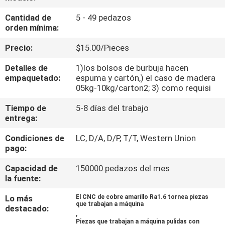
FÁBRICA
Cantidad de
5 - 49 pedazos
orden mínima:
CONTROL
Precio:
$15.00/Pieces
DE
Detalles de
1)los bolsos de burbuja hacen
CALIDAD
empaquetado:
espuma y cartón,) el caso de madera
05kg-10kg/carton2; 3) como requisi
CONTACTA
Tiempo de
5-8 días del trabajo
entrega:
CON
Condiciones de
LC, D/A, D/P, T/T, Western Union
NOSOTROS
pago:
Capacidad de
150000 pedazos del mes
NOTICIAS
la fuente:
Lo más
El CNC de cobre amarillo Ra1.6 tornea piezas
SOLICITAR
que trabajan a máquina
destacado:
,
UNA
Piezas que trabajan a máquina pulidas con