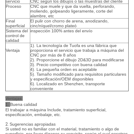
servicio
CNC según los dibujos o las muestras del cliente
Proceso
CNC que muele y que da vuelta, perforando,
moliendo, golpeando ligeramente, corte del
alambre, etc
Final
El pulir con chorro de arena, anodizando,
superficial
cinc/níquel/cromo plateó
Sistema del
inspección 100% antes del envío
control de
calidad
1). La tecnología de Tuofa es una fábrica que
Ventaja
proporciona el servicio que trabaja a máquina del
CNC por más de 8 años
2). Proporcione el dibujo 2D&3D para modificarse
3). Precio competitivo con buena calidad
4). La pequeña orden es aceptable
5). Tamaño modificado para requisitos particulares
y especificación/OEM disponibles
6). Localizado en Shenzhen, transporte
conveniente
Ventajas:
1.
Buena calidad
El trabajar a máquina Include, tratamiento superficial,
especificación, embalaje, etc.
2.
Sugerencias apropiadas
Si usted no es familiar con el material, tratamiento o algo de
superficie, por favor díganos su requisito, según el cual nosotros