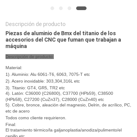
Descripción de producto
Piezas de aluminio de Bmx del titanio de los
accesorios del CNC que fuman que trabajan a
máquina
Descripción de producto:
Material:
1). Aluminio: Alu 6061-T6, 6063, 7075-T etc
2). Acero inoxidable: 303,304,316L etc
3). Titanio: GT4, GR5, TR2 etc
4). Latón: C36000 (C26800), C37700 (HPb59), C38500
(HPb58), C27200 (CuZn37), C28000 (CuZn40) etc
5). Cobre, bronce, aleación del magnesio, Delrin, de acrílico, PC,
etc de acero
Todos como cliente requirieron.
Final:
El tratamiento térmico/la galjanoplastia/anodiza/pulimento/el
cepillo etc