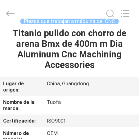
-
2026
Shenzhen
Tuofa
Technology
Piezas que trabajan a máquina del CNC
Co.,
Ltd..
All
Titanio pulido con chorro de
EN
Rights
Reserved.
arena Bmx de 400m m Dia
CASA.
Aluminum Cnc Machining
PRODUCTOS
Accessories
SOBRE
Lugar de
China, Guangdong
origen:
NOSOTROS
Nombre de la
Tuofa
marca:
RECORRIDO
Certificación:
ISO9001
POR
LA
Número de
OEM