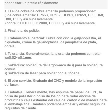
poder citar un precio rápidamente
El el de cobre/de cobre amarillo podemos proporcionar:
1.
i) de cobre amarillo: HPb63, HPb62, HPb61, HPb59, H59, H68,
H80, H90 y así sucesivamente.
) cobre ii: C11000, C12000, C36000 y así sucesivamente.
Final: etc. de pulido.
2.
Tratamiento superficial: Cubra con cinc la galjanoplastia, el
3.
niquelado, crome la galjanoplastia, galjanoplastia de plata,
dórela.
Tolerancia:
Generalmente, la tolerancia podemos controlar
4.
is±0.02~±0.1mm.
Soldadura: soldadura del argón-arco de i) para la soldadura
5.
común
ii) soldadura de laser para soldar con autógena.
El otro servicio: Grabado del CNC y modelo de la impresión
6.
del laser.
Embalaje:
Generalmente, hay espuma de papel, de EPE, la
7.
bolsa de poliéster o bolso de los pp para rodar encima de
productos y cajas estándar del caja del cartón o de madera para
el embalaje final. También podemos embalar y enviar según los
requisitos de cliente.