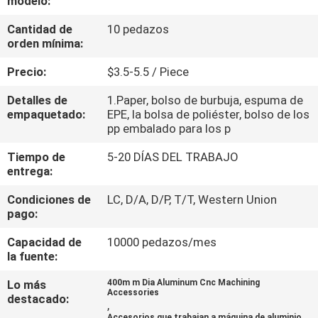
modelo:
FÁBRICA
Cantidad de
10 pedazos
orden mínima:
CONTROL
Precio:
$3.5-5.5 / Piece
DE
Detalles de
1.Paper, bolso de burbuja, espuma de
CALIDAD
empaquetado:
EPE, la bolsa de poliéster, bolso de los
pp embalado para los p
CONTACTA
Tiempo de
5-20 DÍAS DEL TRABAJO
entrega:
CON
NOSOTROS
Condiciones de
LC, D/A, D/P, T/T, Western Union
pago:
NOTICIAS
Capacidad de
10000 pedazos/mes
la fuente:
Lo más
400m m Dia Aluminum Cnc Machining
SOLICITAR
Accessories
destacado:
,
UNA
Accesorios que trabajan a máquina de aluminio