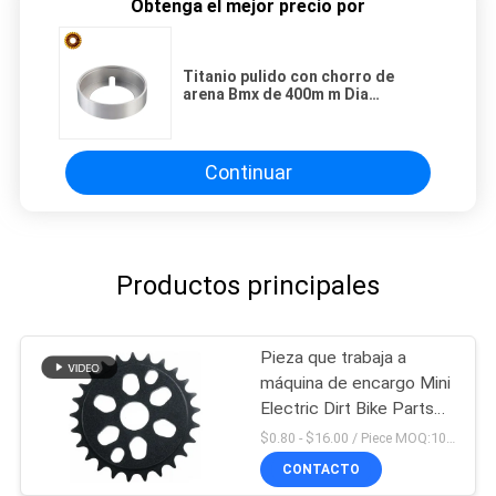
Obtenga el mejor precio por
Titanio pulido con chorro de
arena Bmx de 400m m Dia
Aluminum Cnc Machining
Accessories
Continuar
Productos principales
Pieza que trabaja a
máquina de encargo Mini
Electric Dirt Bike Parts
del CNC del OEM
$0.80 - $16.00 / Piece MOQ:10 pedazos
CONTACTO