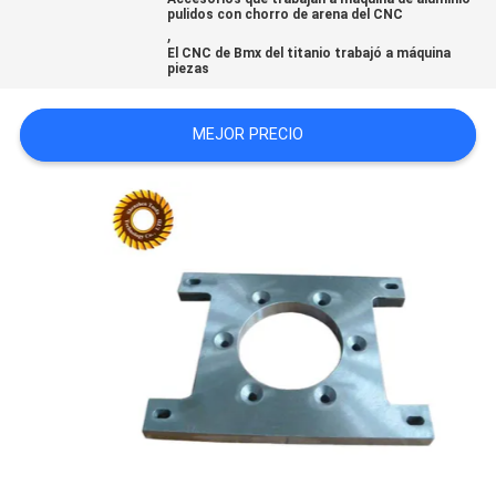
pulidos con chorro de arena del CNC
CITA
,
El CNC de Bmx del titanio trabajó a máquina
piezas
MAPA
DEL
MEJOR PRECIO
SITIO
POLÍTICA
DE
PRIVACIDAD