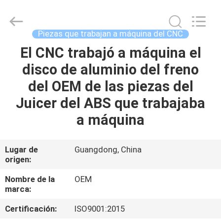
-
2026
Shenzhen
Tuofa
Technology
Piezas que trabajan a máquina del CNC
Co.,
Ltd..
All
El CNC trabajó a máquina el
EN
Rights
Reserved.
disco de aluminio del freno
CASA.
del OEM de las piezas del
PRODUCTOS
Juicer del ABS que trabajaba
a máquina
SOBRE
NOSOTROS
Lugar de
Guangdong, China
origen:
RECORRIDO
Nombre de la
OEM
marca:
POR
Certificación:
ISO9001:2015
LA