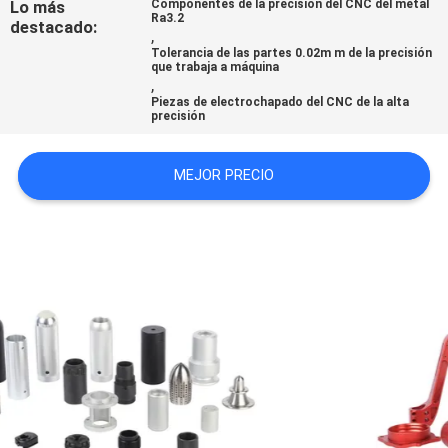
Lo más
Componentes de la precisión del CNC del metal
Ra3.2
CITA
destacado:
,
Tolerancia de las partes 0.02m m de la precisión
que trabaja a máquina
,
MAPA
Piezas de electrochapado del CNC de la alta
precisión
DEL
SITIO
MEJOR PRECIO
POLÍTICA
DE
PRIVACIDAD