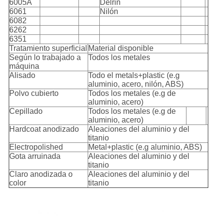
6005A
Delrin
6061
Nilón
6082
6262
6351
Tratamiento superficial
Material disponible
Según lo trabajado a
Todos los metales
máquina
Alisado
Todo el metals+plastic (e.g
aluminio, acero, nilón, ABS)
Polvo cubierto
Todos los metales (e.g de
aluminio, acero)
Cepillado
Todos los metales (e.g de
aluminio, acero)
Hardcoat anodizado
Aleaciones del aluminio y del
titanio
Electropolished
Metal+plastic (e.g aluminio, ABS)
Gota arruinada
Aleaciones del aluminio y del
titanio
Claro anodizada o
Aleaciones del aluminio y del
color
titanio