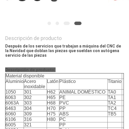
Descripción de producto
Después de los servicios que trabajan a máquina del CNC de
la Navidad que doblan las piezas que sueldan con autógena
servicio de las piezas
Descripción de producto:
Material disponible
Aluminio
Acero
Latón
Plástico
Titanio
inoxidable
1050
301
H62
ANIMAL DOMÉSTICO
TA0
6063
302
H65
PE
TA1
6063A
303
H68
PVC
TA2
6463
304
H70
PP
TC4
6060
309
H75
ABS
TB5
6106
316
H80
PC
6005
321
PP