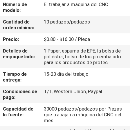
FÁBRICA
Número de
El trabajar a máquina del CNC
modelo:
Cantidad de
10 pedazos/pedazos
CONTROL
orden mínima:
DE
Precio:
$0.80 - $16.00 / Piece
CALIDAD
Detalles de
1.Paper, espuma de EPE, la bolsa de
empaquetado:
poliéster, bolso de los pp embalado
CONTACTA
para los productos de protec
CON
Tiempo de
15-20 día del trabajo
entrega:
NOSOTROS
Condiciones de
T/T, Western Union, Paypal
pago:
NOTICIAS
Capacidad de
30000 pedazos/pedazos por Piezas
la fuente:
que trabajan a máquina del CNC del
SOLICITAR
mes
UNA