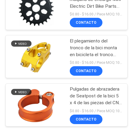
Electric Dirt Bike Parts
del CNC del OEM
$0.80 - $16.00 / Piece MOQ:10 pedazos
CONTACTO
El plegamiento del
tronco de la bici monta
en bicicleta el tronco
doble ajustable hecho en
$0.80 - $16.00 / Piece MOQ:10 pedazos
China
CONTACTO
Pulgadas de abrazadera
de Seatpost de la bici 5
x 4 de las piezas del CNC
de la precisión que
$0.80 - $16.00 / Piece MOQ:10 pedazos
trabajan a máquina
CONTACTO